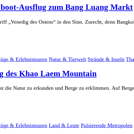
ilboot-Ausflug zum Bang Luang Markt
f „Venedig des Ostens“ in den Sinn. Zurecht, denn Bangko
lüge & Erlebnistouren
Natur & Tierwelt
Strände & Inseln
Tha
ng des Khao Laem Mountain
, ist die Natur zu erkunden und Berge zu erklimmen. Auf Be
lüge & Erlebnistouren
Land & Leute
Pulsierende Metropolen