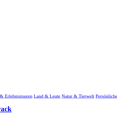
& Erlebnistouren
Land & Leute
Natur & Tierwelt
Persönlich
rack